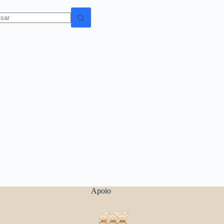
dos
Apoio