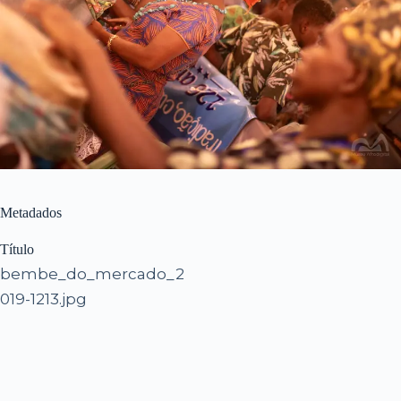
Metadados
Título
bembe_do_mercado_2
019-1213.jpg