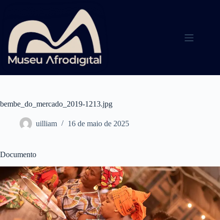
Pular
para
o
conteúdo
bembe_do_mercado_2019-1213.jpg
uilliam
16 de maio de 2025
Documento