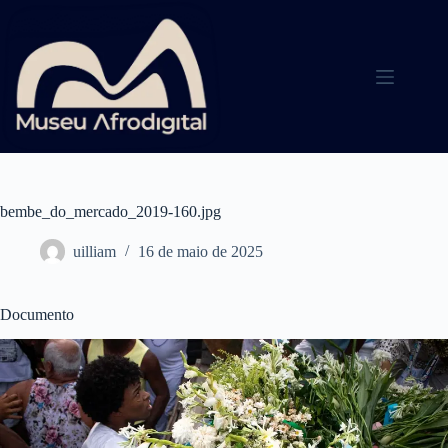
Pular
para
o
conteúdo
bembe_do_mercado_2019-160.jpg
uilliam
16 de maio de 2025
Documento