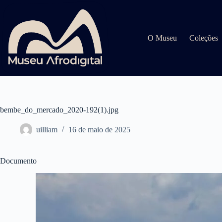
Pular
para
o
conteúdo
O Museu
Coleções
bembe_do_mercado_2020-192(1).jpg
uilliam
16 de maio de 2025
Documento