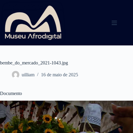
Pular
para
o
conteúdo
bembe_do_mercado_2021-1043.jpg
uilliam
16 de maio de 2025
Documento