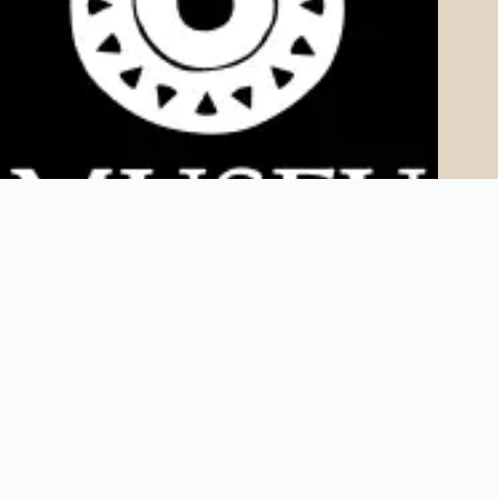
Copyright © 2025 Museu AfroDigital. Todos os direitos