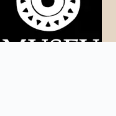
Copyright © 2025 Museu AfroDigital. Todos os direitos