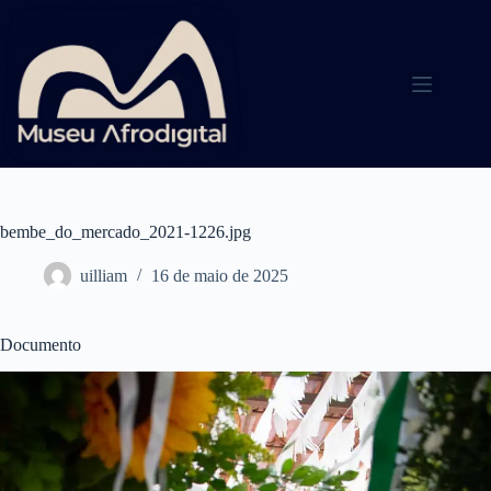
Pular
para
o
conteúdo
bembe_do_mercado_2021-1226.jpg
uilliam
16 de maio de 2025
Documento