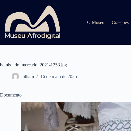
Pular
para
o
conteúdo
O Museu
Coleções
bembe_do_mercado_2021-1253.jpg
uilliam
16 de maio de 2025
Documento