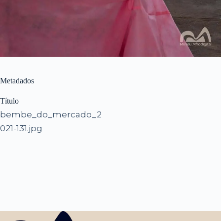
Metadados
Título
bembe_do_mercado_2
021-131.jpg