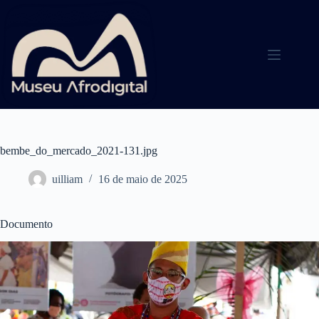
Pular
para
o
conteúdo
bembe_do_mercado_2021-131.jpg
uilliam
16 de maio de 2025
Documento