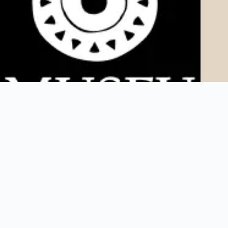
Copyright © 2025 Museu AfroDigital. Todos os direitos