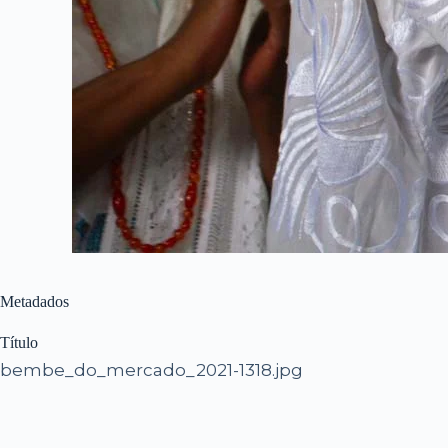
Metadados
Título
bembe_do_mercado_2021-1318.jpg