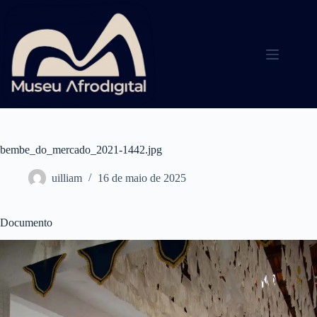
Pular
para
o
conteúdo
bembe_do_mercado_2021-1442.jpg
uilliam
16 de maio de 2025
Documento