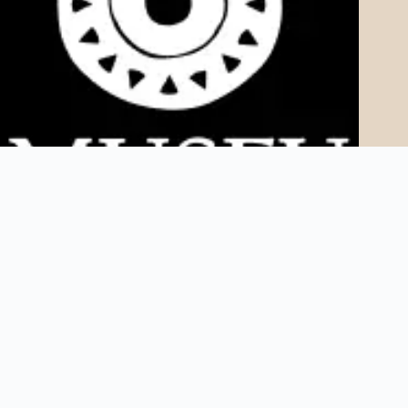
Copyright © 2025 Museu AfroDigital. Todos os direitos