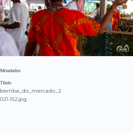
Metadados
Título
bembe_do_mercado_2
021-152.jpg