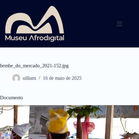
Pular
para
o
conteúdo
bembe_do_mercado_2021-152.jpg
uilliam
16 de maio de 2025
Documento