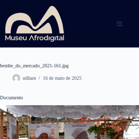
Pular
para
o
conteúdo
bembe_do_mercado_2021-161.jpg
uilliam
16 de maio de 2025
Documento