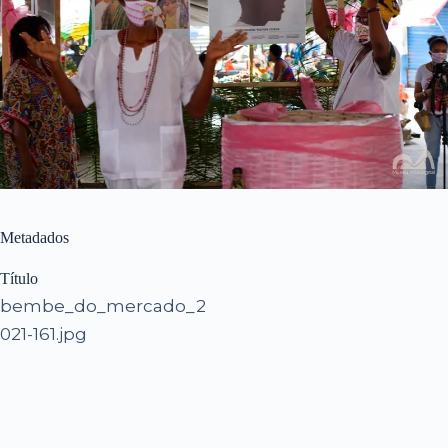
Metadados
Título
bembe_do_mercado_2
021-161.jpg