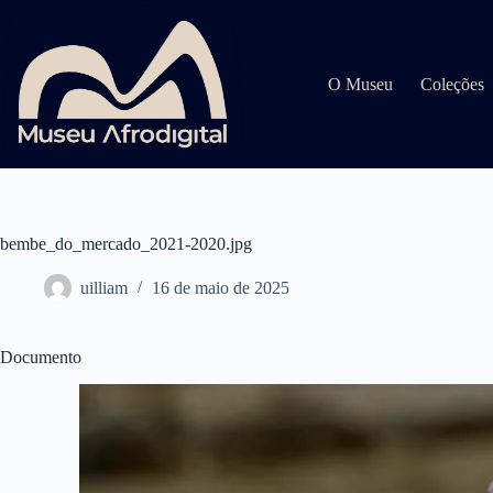
Pular
para
o
conteúdo
O Museu
Coleções
bembe_do_mercado_2021-2020.jpg
uilliam
16 de maio de 2025
Documento