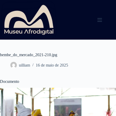
Pular
para
o
conteúdo
bembe_do_mercado_2021-210.jpg
uilliam
16 de maio de 2025
Documento