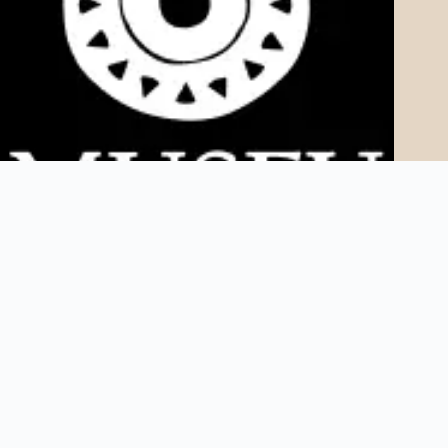
Copyright © 2025 Museu AfroDigital. Todos os direitos