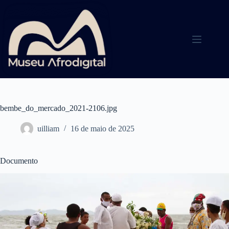
Pular
para
o
conteúdo
bembe_do_mercado_2021-2106.jpg
uilliam
16 de maio de 2025
Documento