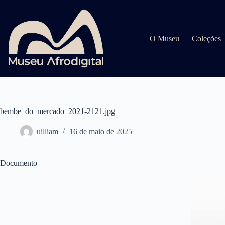
Pular
para
o
conteúdo
O Museu
Coleções
bembe_do_mercado_2021-2121.jpg
uilliam
16 de maio de 2025
Documento