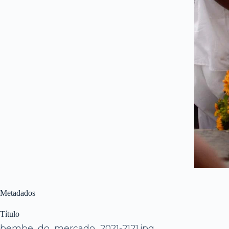
Metadados
Título
bembe_do_mercado_2021-2121.jpg