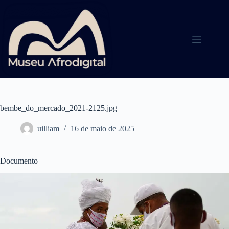
Pular
para
o
conteúdo
bembe_do_mercado_2021-2125.jpg
uilliam
16 de maio de 2025
Documento