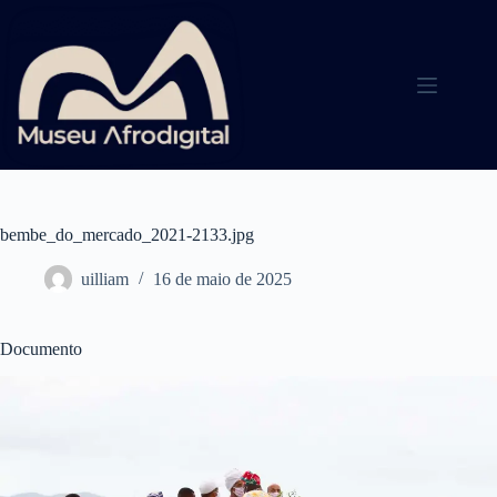
Pular
para
o
conteúdo
bembe_do_mercado_2021-2133.jpg
uilliam
16 de maio de 2025
Documento