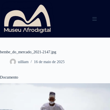
Pular
para
o
conteúdo
bembe_do_mercado_2021-2147.jpg
uilliam
16 de maio de 2025
Documento