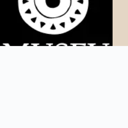
Copyright © 2025 Museu AfroDigital. Todos os direitos