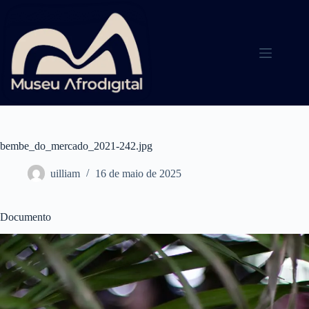
Pular
para
o
conteúdo
bembe_do_mercado_2021-242.jpg
uilliam
16 de maio de 2025
Documento