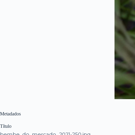
Metadados
Título
bembe_do_mercado_2021-250.jpg