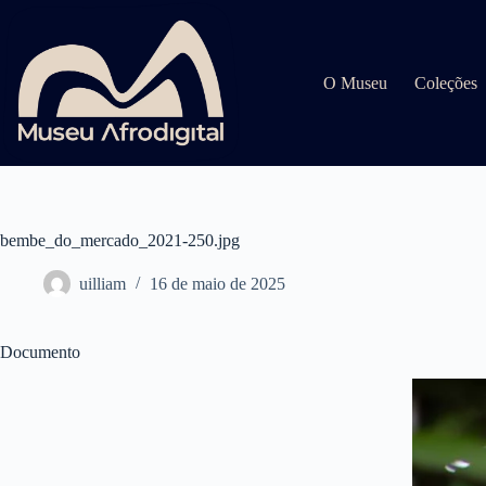
Pular
para
o
conteúdo
O Museu
Coleções
bembe_do_mercado_2021-250.jpg
uilliam
16 de maio de 2025
Documento