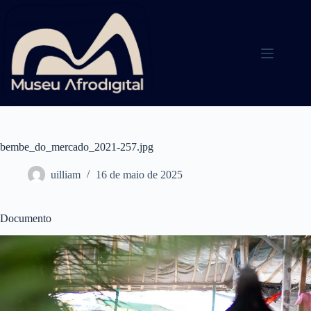
Pular
para
o
conteúdo
bembe_do_mercado_2021-257.jpg
uilliam
16 de maio de 2025
Documento