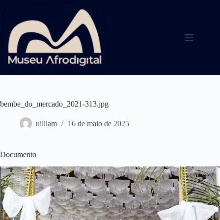
Pular
para
o
conteúdo
bembe_do_mercado_2021-313.jpg
uilliam
16 de maio de 2025
Documento