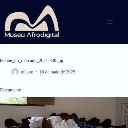
Pular
para
o
conteúdo
bembe_do_mercado_2021-349.jpg
uilliam
16 de maio de 2025
Documento