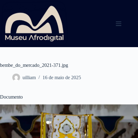
Pular
para
o
conteúdo
bembe_do_mercado_2021-371.jpg
uilliam
16 de maio de 2025
Documento