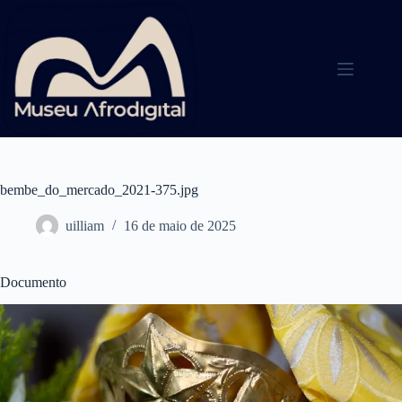
Pular
para
o
conteúdo
bembe_do_mercado_2021-375.jpg
uilliam
16 de maio de 2025
Documento