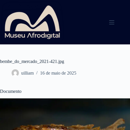
Pular
para
o
conteúdo
bembe_do_mercado_2021-421.jpg
uilliam
16 de maio de 2025
Documento