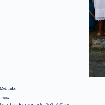
Metadados
Título
bembe_do_mercado_2021-430.jpg