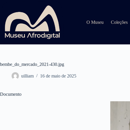
Pular
para
o
conteúdo
O Museu
Coleções
bembe_do_mercado_2021-430.jpg
uilliam
16 de maio de 2025
Documento