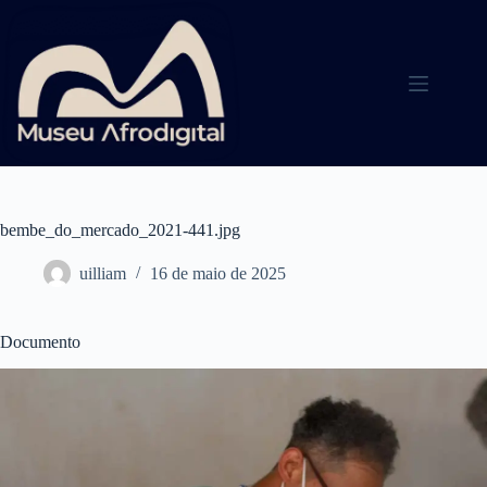
Pular
para
o
conteúdo
bembe_do_mercado_2021-441.jpg
uilliam
16 de maio de 2025
Documento