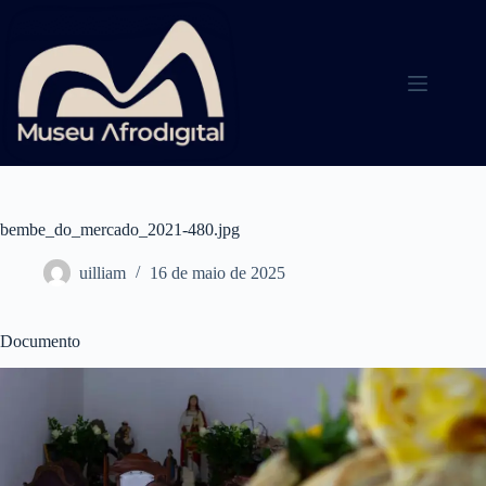
Pular
para
o
conteúdo
bembe_do_mercado_2021-480.jpg
uilliam
16 de maio de 2025
Documento