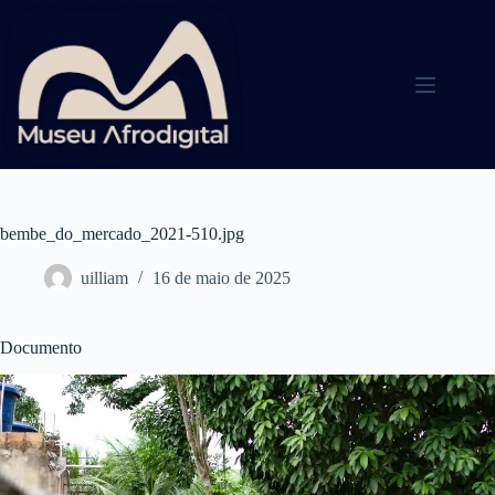
Pular
para
o
conteúdo
bembe_do_mercado_2021-510.jpg
uilliam
16 de maio de 2025
Documento