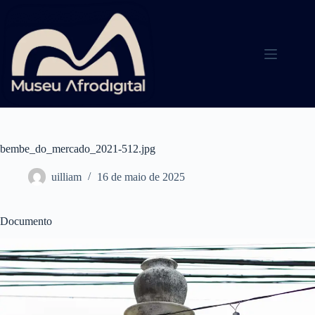
Pular
para
o
conteúdo
bembe_do_mercado_2021-512.jpg
uilliam
16 de maio de 2025
Documento