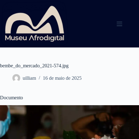
Pular
para
o
conteúdo
bembe_do_mercado_2021-574.jpg
uilliam
16 de maio de 2025
Documento