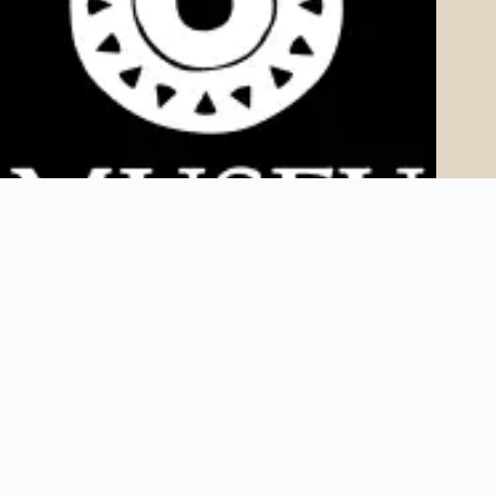
Copyright © 2025 Museu AfroDigital. Todos os direitos