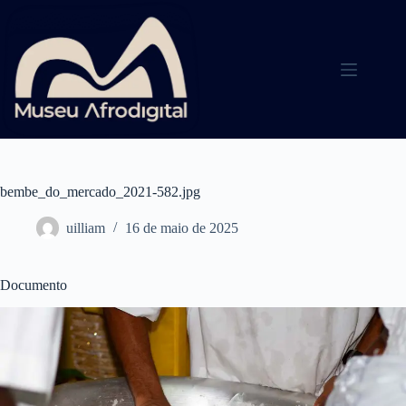
Pular
para
o
conteúdo
bembe_do_mercado_2021-582.jpg
uilliam
16 de maio de 2025
Documento