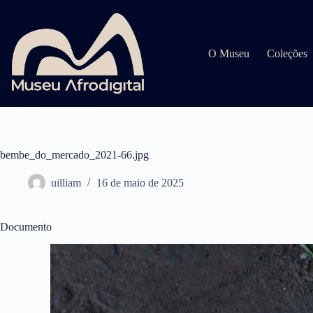
Pular
para
o
conteúdo
O Museu
Coleções
bembe_do_mercado_2021-66.jpg
uilliam
16 de maio de 2025
Documento