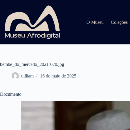
Pular
para
o
conteúdo
O Museu
Coleções
bembe_do_mercado_2021-670.jpg
uilliam
16 de maio de 2025
Documento