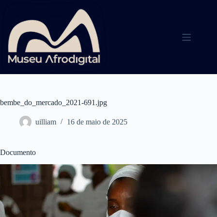
Pular
para
o
conteúdo
bembe_do_mercado_2021-691.jpg
uilliam
16 de maio de 2025
Documento