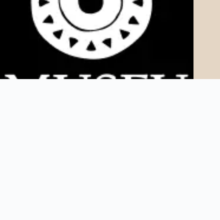
Copyright © 2025 Museu AfroDigital. Todos os direitos