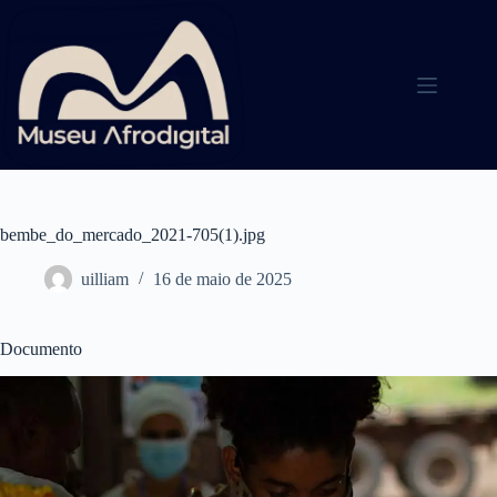
Pular
para
o
conteúdo
bembe_do_mercado_2021-705(1).jpg
uilliam
16 de maio de 2025
Documento