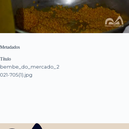
Metadados
Título
bembe_do_mercado_2
021-705(1).jpg