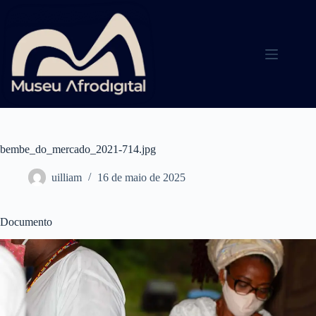
Pular
para
o
conteúdo
bembe_do_mercado_2021-714.jpg
uilliam
16 de maio de 2025
Documento