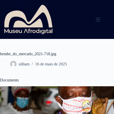
Pular
para
o
conteúdo
bembe_do_mercado_2021-718.jpg
uilliam
16 de maio de 2025
Documento