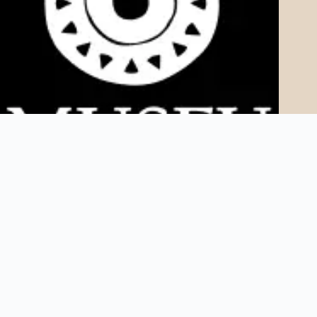
Copyright © 2025 Museu AfroDigital. Todos os direitos