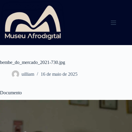
Pular
para
o
conteúdo
bembe_do_mercado_2021-730.jpg
uilliam
16 de maio de 2025
Documento