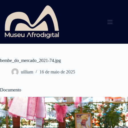
Pular
para
o
conteúdo
bembe_do_mercado_2021-74.jpg
uilliam
16 de maio de 2025
Documento