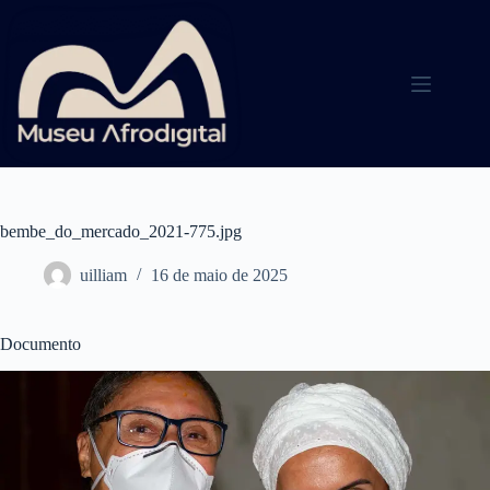
Pular
para
o
conteúdo
bembe_do_mercado_2021-775.jpg
uilliam
16 de maio de 2025
Documento