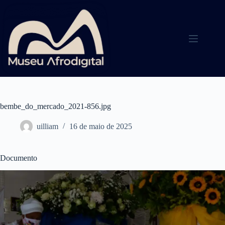
Pular
para
o
conteúdo
bembe_do_mercado_2021-856.jpg
uilliam
16 de maio de 2025
Documento