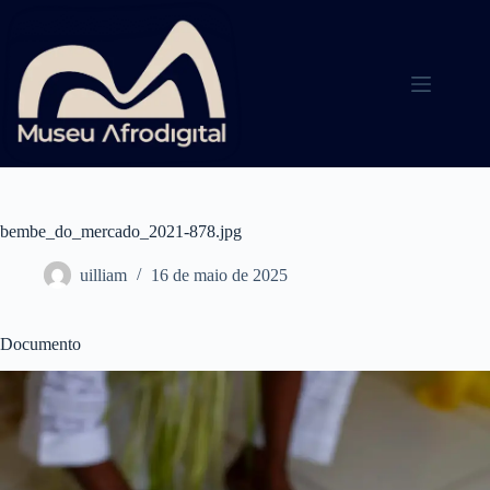
Pular
para
o
conteúdo
bembe_do_mercado_2021-878.jpg
uilliam
16 de maio de 2025
Documento