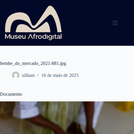
Pular
para
o
conteúdo
bembe_do_mercado_2021-881.jpg
uilliam
16 de maio de 2025
Documento