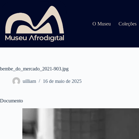
Pular
para
o
conteúdo
O Museu
Coleções
bembe_do_mercado_2021-903.jpg
uilliam
16 de maio de 2025
Documento