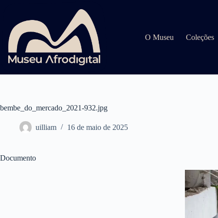
Pular
para
o
conteúdo
O Museu
Coleções
bembe_do_mercado_2021-932.jpg
uilliam
16 de maio de 2025
Documento