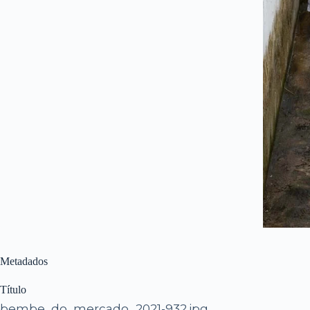
Metadados
Título
bembe_do_mercado_2021-932.jpg