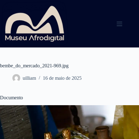
Pular
para
o
conteúdo
bembe_do_mercado_2021-969.jpg
uilliam
16 de maio de 2025
Documento