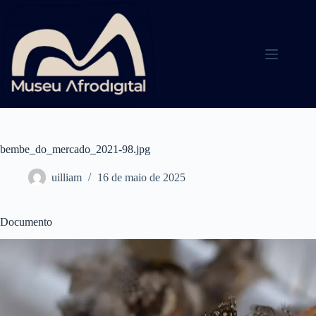
Pular
para
o
conteúdo
bembe_do_mercado_2021-98.jpg
uilliam
16 de maio de 2025
Documento